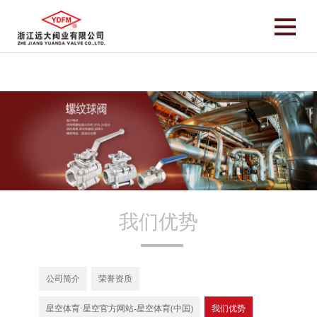
星空体育·星空官方网站
我们优势
公司简介
荣誉资质
星空体育·星空官方网站-星空体育(中国)
我们优势