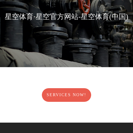
星空体育·星空官方网站-星空体育(中国)
SERVICES NOW!