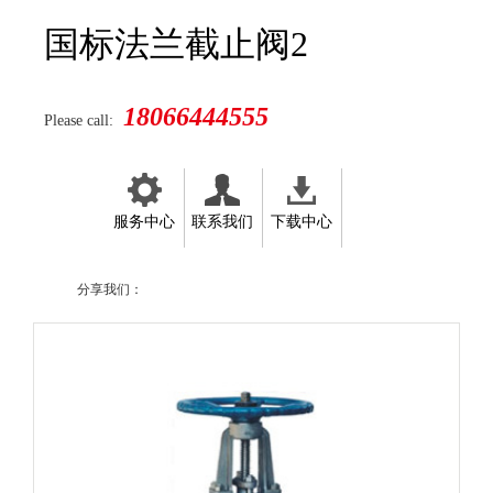
国标法兰截止阀2
18066444555
Please call:
服务中心
联系我们
下载中心
分享我们：