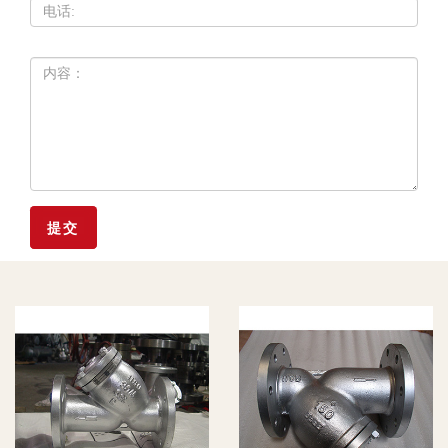
Y型过滤器
Y-过滤器2