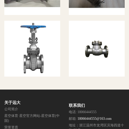
国标法兰截
国标旋启式
止阀
法兰止回阀
关于远大
联系我们
公司简介
电话: 18066444555
星空体育·星空官方网站-星空体育(中
邮箱:
18066444555@163.com
国)
地址：浙江温州市龙湾区滨海四道十
荣誉资质