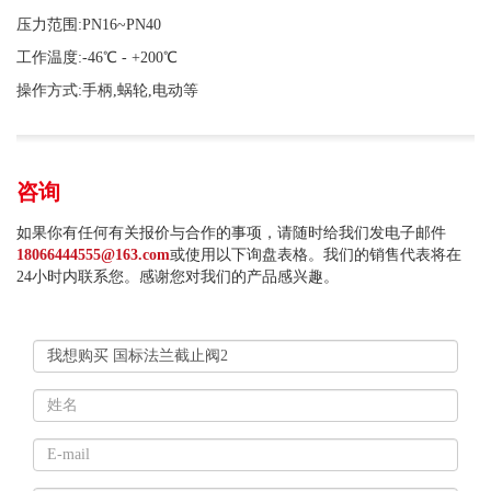
压力范围
:PN16~PN40
工作温度
:-46
℃
- +200
℃
操作方式
:
手柄
,
蜗轮
,
电动等
咨询
如果你有任何有关报价与合作的事项，请随时给我们发电子邮件
18066444555@163.com
或使用以下询盘表格。我们的销售代表将在
24小时内联系您。感谢您对我们的产品感兴趣。