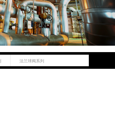
列
法兰球阀系列