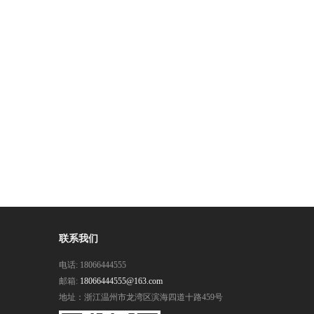
联系我们
电话: 18066444555
邮箱:
18066444555@163.com
地址：浙江温州市龙湾区滨海四道十路459号