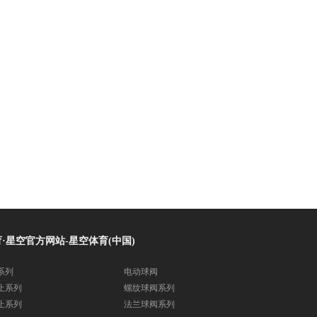
·星空官方网站-星空体育(中国)
系列
电动球阀
止系列
螺纹球阀系列
止系列
法兰球阀系列