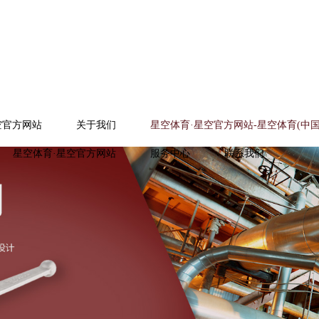
空官方网站
关于我们
星空体育·星空官方网站-星空体育(中国
星空体育·星空官方网站
服务中心
联系我们