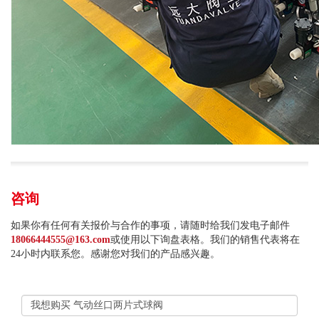
咨询
如果你有任何有关报价与合作的事项，请随时给我们发电子邮件
18066444555@163.com
或使用以下询盘表格。我们的销售代表将在
24小时内联系您。感谢您对我们的产品感兴趣。