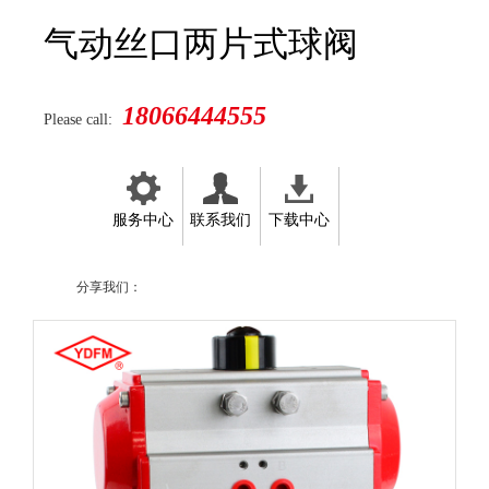
气动丝口两片式球阀
18066444555
Please call:
服务中心
联系我们
下载中心
分享我们：