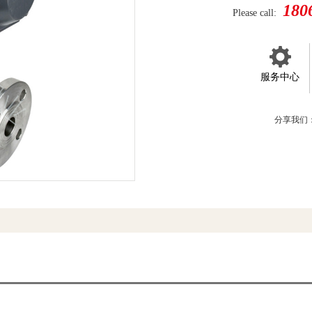
180
Please call:
服务中心
分享我们